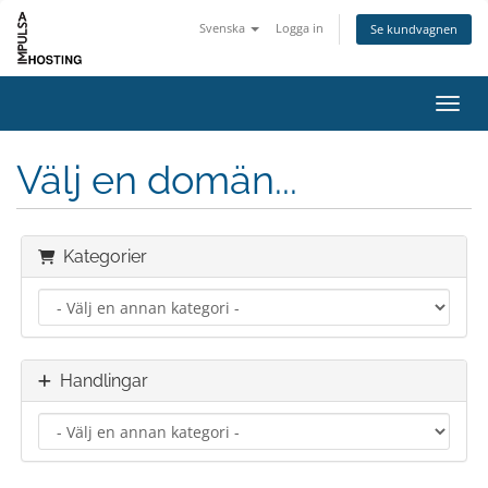
Svenska
Logga in
Se kundvagnen
Växla
Välj en domän...
Kategorier
Handlingar