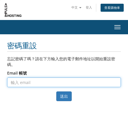
中文
登入
查看購物車
切換
密碼重設
忘記密碼了嗎？請在下方輸入您的電子郵件地址以開始重設密
碼。
Email 帳號
送出