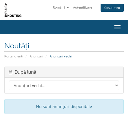
Română
Autentificare
Coșul meu
Navig
Noutăți
Portal clienți
Anunțuri
Anunțuri vechi
După lună
Nu sunt anunțuri disponibile