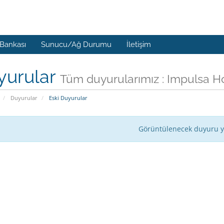
 Bankası
Sunucu/Ağ Durumu
İletişim
yurular
Tüm duyurularımız : Impulsa Ho
Duyurular
Eski Duyurular
Görüntülenecek duyuru 